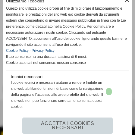
close
Utilizziamo i cookies
Questo sito utilizza cookie propri al fine di migliorare il funzionamento e
ALTRI COMPONENTI DELLA
monitorare le prestazioni del sito web e/o cookie derivati da strumenti
SQUADRA
esterni che consentono di inviare messaggi pubblicitari in linea con le tue
preferenze, come dettagliato nella Cookie Policy. Per continuare è
Marcelli Emiliano
,
Bifolco Lorenzo
,
Cavalieri Fabio
,
Proietti
necessario autorizzare i nostri cookie. Cliccando sul pulsante
Claudio
,
Sgrigna Cristiano
,
Barbanera Paolo
,
Grassi
ACCONSENTO, acconsenti all'uso dei cookie. Ignorando questo banner e
Gianluca
,
Bejtulahi Elvis
,
Picecchi Andrea
,
Finistauri
navigando il sito acconsenti all'uso dei cookie.
Gabriele
,
Blasi Michele
,
Ciani Marco
,
Ciani Pierluigi
,
Rizzi
Cookie Policy
-
Privacy Policy
Giovanni
,
Fausti Luca
,
Capotosti Amedeo
,
Prosperini
Il tuo consenso ha una durata massima di 6 mesi.
Cookie accettati nel consenso: nessun consenso
Daniele
,
Fanti Federico
,
Suatoni Nicola
,
Di Anselmo
Lorenzo
tecnici necessari
I cookie tecnici e necessari aiutano a rendere fruibile un
sito web abilitando funzioni di base come la navigazione
<< PRECEDENTE
SUCCESSIVO >>
della pagina e l'accesso alle aree protette del sito web. Il
sito web non può funzionare correttamente senza questi
A.S.D. SANGEMINI SPORT - Loc. San Lorenzo 272 - San Gemini (TR) - P.I.
cookie.
01536810557 C.F 91068380558 - Tel. +39 0744 630779
E-mail info@asdsangeminisport.it
ACCETTA I COOKIES
NECESSARI
Realizzazione siti web www.sitoper.it